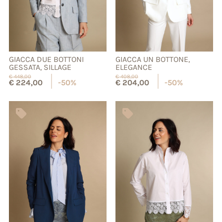
GIACCA DUE BOTTONI
GIACCA UN BOTTONE,
GESSATA, SILLAGE
ELEGANCE
€
448,00
€
408,00
€
224,00
-50%
€
204,00
-50%