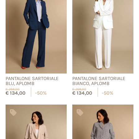
PANTALONE SARTORIALE
PANTALONE SARTORIALE
BLU, APLOMB
BIANCO, APLOMB
€
268,00
€
268,00
€
134,00
-50%
€
134,00
-50%