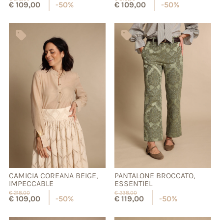
€
109,00
-50%
€
109,00
-50%
CAMICIA COREANA BEIGE,
PANTALONE BROCCATO,
IMPECCABLE
ESSENTIEL
€
218,00
€
238,00
€
109,00
-50%
€
119,00
-50%