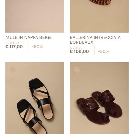
MULE IN NAPPA BEIGE
BALLERINA INTRECCIATA
BORDEAUX
€
234,00
€
117,00
-50%
€
218,00
€
109,00
-50%