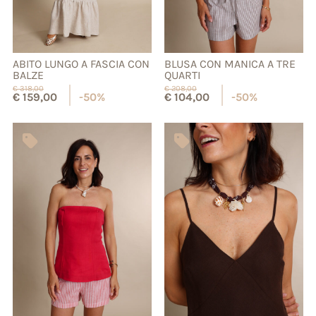
ABITO LUNGO A FASCIA CON
BLUSA CON MANICA A TRE
BALZE
QUARTI
€
318,00
€
208,00
€
159,00
-50%
€
104,00
-50%