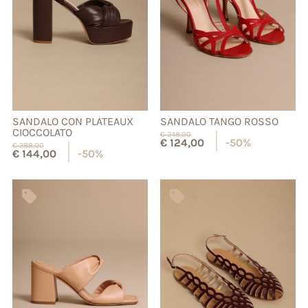
SANDALO CON PLATEAUX
SANDALO TANGO ROSSO
CIOCCOLATO
€
248,00
€
124,00
-50%
€
288,00
€
144,00
-50%