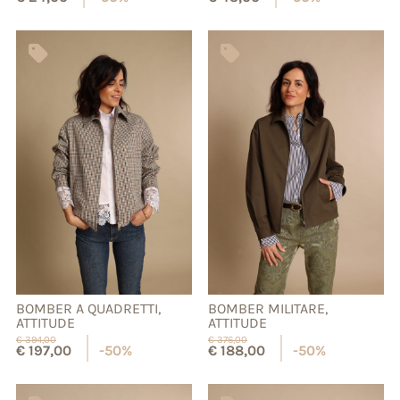
BOMBER A QUADRETTI,
BOMBER MILITARE,
ATTITUDE
ATTITUDE
€
394,00
€
376,00
€
197,00
-50%
€
188,00
-50%