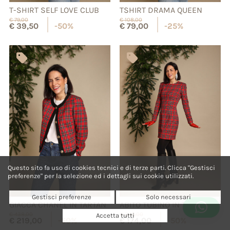
T-SHIRT SELF LOVE CLUB
TSHIRT DRAMA QUEEN
€
79,00
€
108,00
€
39,50
-50%
€
79,00
-25%
Questo sito fa uso di cookies tecnici e di terze parti. Clicca "Gestisci
preferenze" per la selezione ed i dettagli sui cookie utilizzati.
Gestisci preferenze
Solo necessari
GIACCA CHANEL IN TARTAN
ABITO TUBINO IN TARTAN
€
438,00
€
348,00
Accetta tutti
€
219,00
-50%
€
174,00
-50%