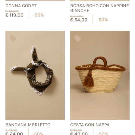
GONNA GODET
BORSA BOHO CON NAPPINE
BIANCHE
€
238,00
€
119,00
-50%
€
108,00
€
54,00
-50%
BANDANA MERLETTO
CESTA CON NAPPA
€
48,00
€
86,00
€
24,00
-50%
€
43,00
-50%