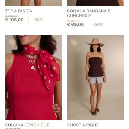
TOP A FASCIA
COLLANA BANDANA E
CONCHIGLIE
€
216,00
€
108,00
-50%
€
138,00
€
69,00
-50%
COLLANA CONCHIGLIE
SHORT A RIGHE