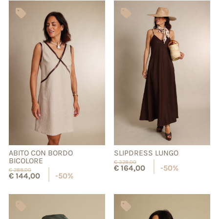
ABITO CON BORDO
SLIPDRESS LUNGO
BICOLORE
€
328,00
€
164,00
-50%
€
288,00
€
144,00
-50%