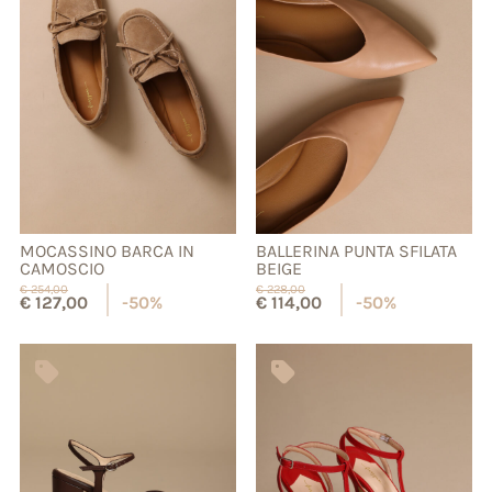
MOCASSINO BARCA IN
BALLERINA PUNTA SFILATA
CAMOSCIO
BEIGE
€
254,00
€
228,00
€
127,00
-50%
€
114,00
-50%