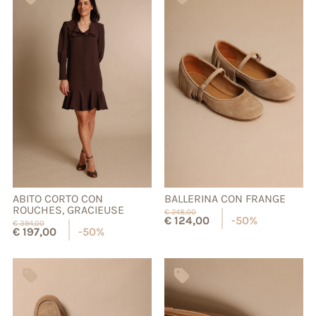
ABITO CORTO CON
BALLERINA CON FRANGE
ROUCHES, GRACIEUSE
€
248,00
€
124,00
-50%
€
394,00
€
197,00
-50%