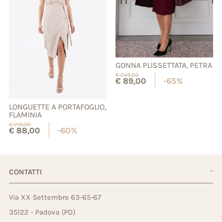
GONNA PLISSETTATA, PETRA
€
245,00
€
89,00
-65%
LONGUETTE A PORTAFOGLIO,
FLAMINIA
€
218,00
€
88,00
-60%
CONTATTI
Via XX Settembre 63-65-67
35122 - Padova (PD)