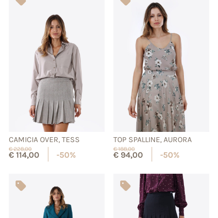
CAMICIA OVER, TESS
TOP SPALLINE, AURORA
€
228,00
€
188,00
€
114,00
-50%
€
94,00
-50%