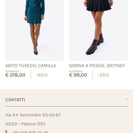
ABITO TUXEDO, CAMILLA
GONNA A PIEGHE, BRITNEY
€
548,00
€
218,00
€
218,00
-60%
€
99,00
-55%
CONTATTI
Via XX Settembre 63-65-67
35122 - Padova (PD)
+39 049 875 32 46