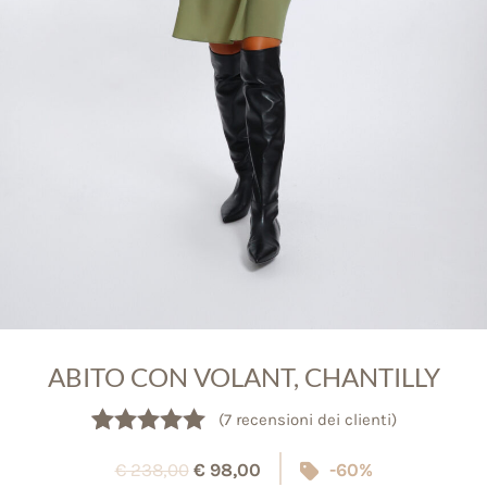
ABITO CON VOLANT, CHANTILLY
(
7
recensioni dei clienti)
Valutato
7
5.00
€
238,00
€
98,00
-60%
su 5 su