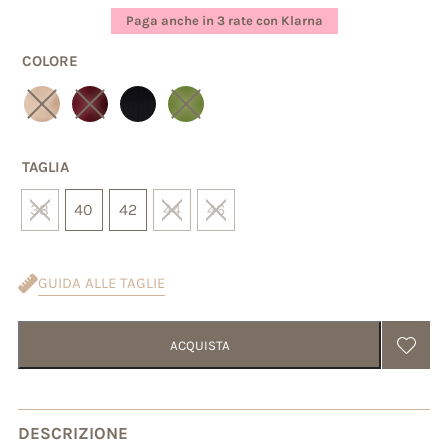
base di
Paga anche in 3 rate con Klarna
recensioni
COLORE
TAGLIA
38
40
42
44
46
GUIDA ALLE TAGLIE
ACQUISTA
DESCRIZIONE