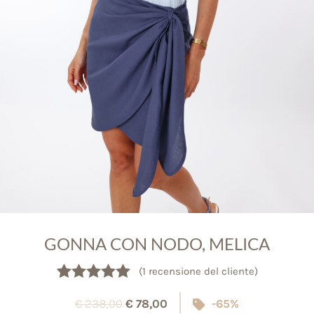
GONNA CON NODO, MELICA
(
1
recensione del cliente)
Valutato
1
5.00
€
238,00
€
78,00
-65%
su 5 su