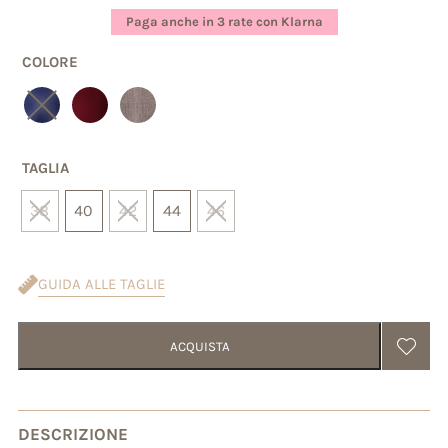
base di
Paga anche in 3 rate con Klarna
recensioni
COLORE
TAGLIA
38
40
42
44
46
GUIDA ALLE TAGLIE
ACQUISTA
DESCRIZIONE