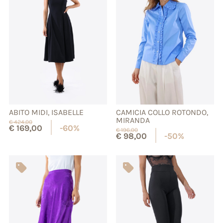
ABITO MIDI, ISABELLE
CAMICIA COLLO ROTONDO,
MIRANDA
€
424,00
€
169,00
-60%
€
196,00
€
98,00
-50%