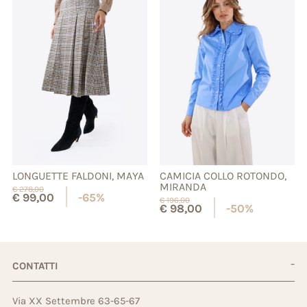
LONGUETTE FALDONI, MAYA
CAMICIA COLLO ROTONDO,
MIRANDA
€
278,00
€
99,00
-65%
€
196,00
€
98,00
-50%
CONTATTI
Via XX Settembre 63-65-67