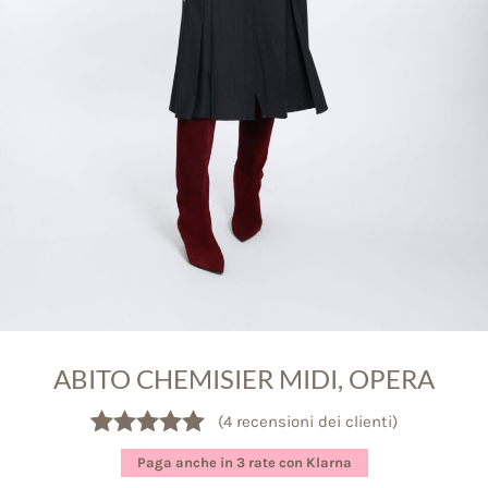
ABITO CHEMISIER MIDI, OPERA
(
4
recensioni dei clienti)
Valutato
4
5.00
Paga anche in 3 rate con Klarna
su 5 su