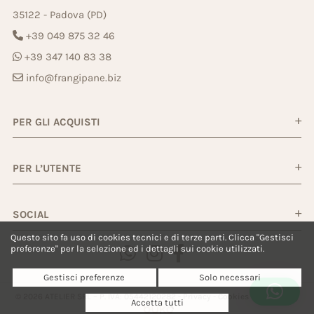
35122 - Padova (PD)
+39 049 875 32 46
+39 347 140 83 38
info@frangipane.biz
PER GLI ACQUISTI
PER L’UTENTE
SOCIAL
Questo sito fa uso di cookies tecnici e di terze parti. Clicca "Gestisci
preferenze" per la selezione ed i dettagli sui cookie utilizzati.
Gestisci preferenze
Solo necessari
© 2026 ATELIER SRL – P. IVA: 05442120282 -
Privacy
-
Cookies
-
Powered by
Accetta tutti