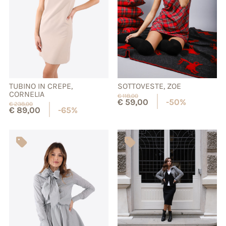
TUBINO IN CREPE,
SOTTOVESTE, ZOE
CORNELIA
€
118,00
€
59,00
-50%
€
238,00
€
89,00
-65%