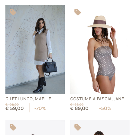
GILET LUNGO, MAELLE
COSTUME A FASCIA, JANE
€
198,00
€
138,00
€
59,00
-70%
€
69,00
-50%