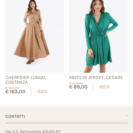
CHEMISIER LUNGO,
ABITO IN JERSEY, CESARE
COSTANZA
€
228,00
€
89,00
-60%
€
326,00
€
163,00
-50%
CONTATTI
Via XX Settembre 63-65-67