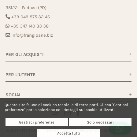
35122 - Padova (PD)
+39 049 875 32 46
+39 347 140 83 38
info@frangipane.biz
PER GLI ACQUISTI
PER L’UTENTE
SOCIAL
Questo sito fa uso di cookies tecnici e di terze parti. Clicca "Gestisci
preferenze" per la selezione ed i dettagli sui cookie utilizzati.
Gestisci preferenze
Solo necessari
© 2026 ATELIER SRL – P. IVA: 05442120282 -
Privacy
-
Cookies
-
Powered by
Accetta tutti