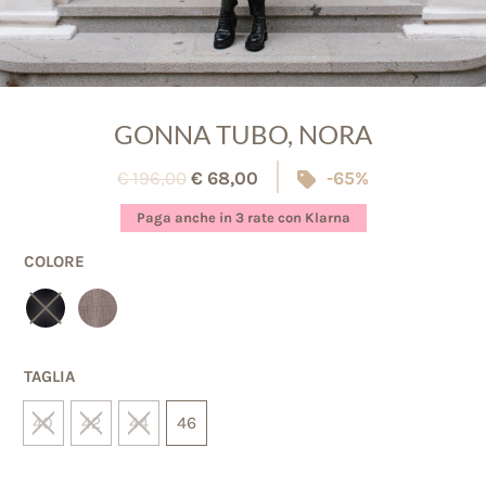
GONNA TUBO, NORA
€
196,00
€
68,00
-65%
Paga anche in 3 rate con Klarna
COLORE
TAGLIA
40
42
44
46