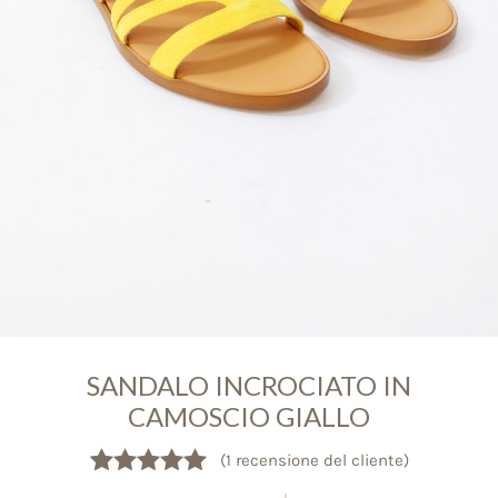
SANDALO INCROCIATO IN
CAMOSCIO GIALLO
(
1
recensione del cliente)
Valutato
1
5.00