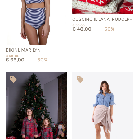
CUSCINO IL LANA, RUDOLPH
€
96,00
€
48,00
-50%
BIKINI, MARILYN
€
138,00
€
69,00
-50%