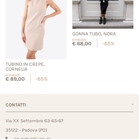
GONNA TUBO, NORA
€
196,00
€
68,00
-65%
TUBINO IN CREPE,
CORNELIA
€
238,00
€
89,00
-65%
CONTATTI
Via XX Settembre 63-65-67
35122 - Padova (PD)