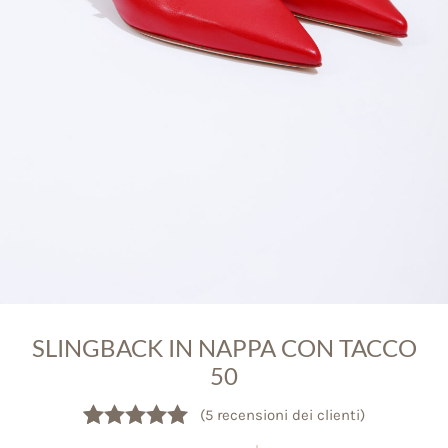
SLINGBACK IN NAPPA CON TACCO
50
(
5
recensioni dei clienti)
Valutato
5
5.00