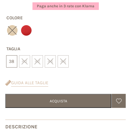
base di
Paga anche in 3 rate con Klarna
recensioni
COLORE
TAGLIA
38
40
42
44
46
GUIDA ALLE TAGLIE
ACQUISTA
DESCRIZIONE