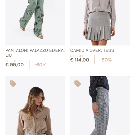
PANTALONI PALAZZO EDERA,
CAMICIA OVER, TESS
LIU
€
228,00
€
114,00
-50%
€
238,00
€
99,00
-60%