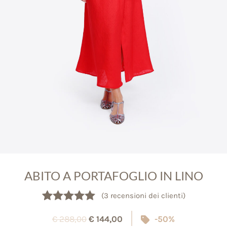
ABITO A PORTAFOGLIO IN LINO
(
3
recensioni dei clienti)
Valutato
3
5.00
€
288,00
€
144,00
-50%
su 5 su