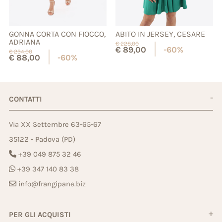
GONNA CORTA CON FIOCCO,
ABITO IN JERSEY, CESARE
ADRIANA
€
228,00
€
89,00
-60%
€
234,00
€
88,00
-60%
CONTATTI
Via XX Settembre 63-65-67
35122 - Padova (PD)
+39 049 875 32 46
+39 347 140 83 38
info@frangipane.biz
PER GLI ACQUISTI