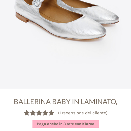
BALLERINA BABY IN LAMINATO,
(
1
recensione del cliente)
Valutato
1
5.00
Paga anche in 3 rate con Klarna
su 5 su