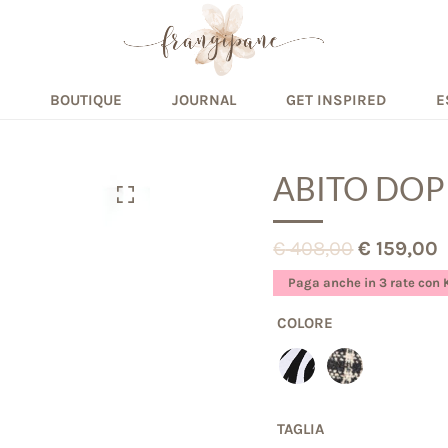
BOUTIQUE
JOURNAL
GET INSPIRED
E
ABITO DOP
€
408,00
€
159,00
Paga anche in 3 rate con 
COLORE
TAGLIA