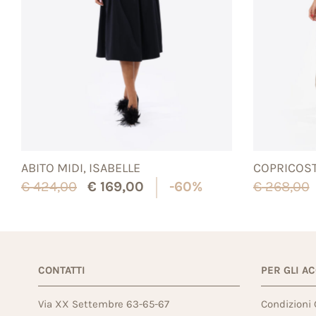
ABITO MIDI, ISABELLE
COPRICOST
€
424,00
€
169,00
-60%
€
268,00
CONTATTI
PER GLI A
Via XX Settembre 63-65-67
Condizioni 