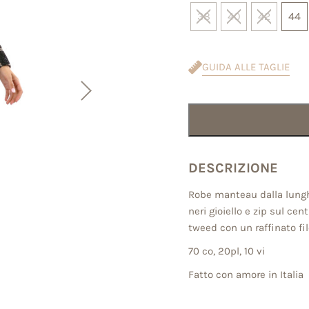
38
40
42
44
GUIDA ALLE TAGLIE
DESCRIZIONE
Robe manteau dalla lungh
neri gioiello e zip sul ce
tweed con un raffinato fi
70 co, 20pl, 10 vi
Fatto con amore in Italia