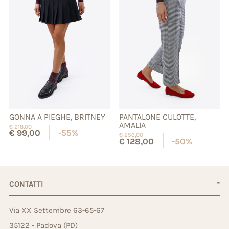
GONNA A PIEGHE, BRITNEY
PANTALONE CULOTTE,
AMALIA
€
218,00
€
99,00
-55%
€
256,00
€
128,00
-50%
CONTATTI
Via XX Settembre 63-65-67
35122 - Padova (PD)