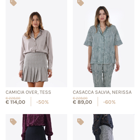
CAMICIA OVER, TESS
CASACCA SALVIA, NERISSA
€
228,00
€
228,00
€
114,00
-50%
€
89,00
-60%