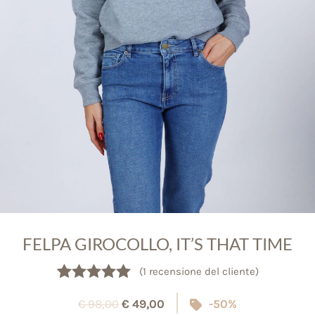
FELPA GIROCOLLO, IT’S THAT TIME
(
1
recensione del cliente)
Valutato
1
5.00
€
98,00
€
49,00
-50%
su 5 su