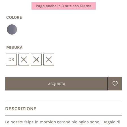
base di
Paga anche in 3 rate con Klarna
recensioni
COLORE
MISURA
XS
S
M
L
ACQUISTA
DESCRIZIONE
Le nostre felpe in morbido cotone biologico sono il regalo di