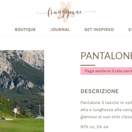
BOUTIQUE
JOURNAL
GET INSPIRED
E
PANTALONE
Paga anche in 3 rate con 
DESCRIZIONE
Pantalone 5 tasche in vell
alta e lunghezza alla cav
glamour al suo stile class
97% co, 3% ea