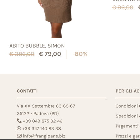
€
96,00
ABITO BUBBLE, SIMON
€
386,00
€
79,00
-80%
CONTATTI
PER GLI A
Via XX Settembre 63-65-67
Condizioni 
35122 - Padova (PD)
Spedizioni
+39 049 875 32 46
Pagamenti
+39 347 140 83 38
info@frangipane.biz
Prezzi e ga