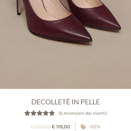
DECOLLETÈ IN PELLE
(
5
recensioni dei clienti)
Valutato
5
5.00
€
238,00
€
119,00
-50%
su 5 su