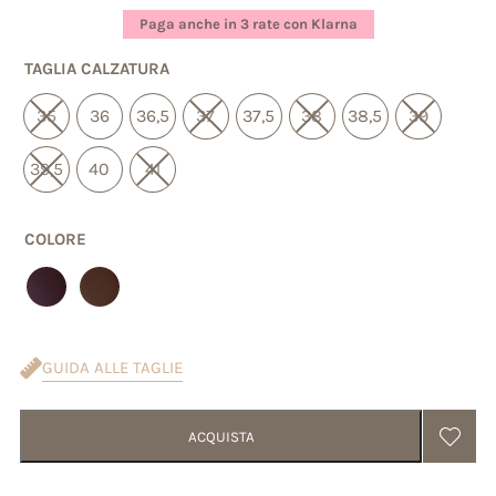
base di
Paga anche in 3 rate con Klarna
recensioni
TAGLIA CALZATURA
35
36
36,5
37
37,5
38
38,5
39
39,5
40
41
COLORE
GUIDA ALLE TAGLIE
ACQUISTA