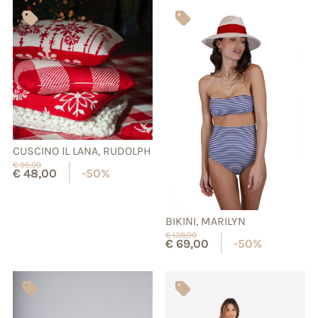
CUSCINO IL LANA, RUDOLPH
€
96,00
€
48,00
-50%
BIKINI, MARILYN
€
138,00
€
69,00
-50%