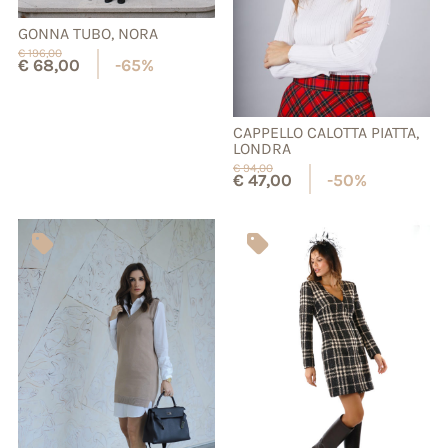
GONNA TUBO, NORA
€
196,00
€
68,00
-65%
CAPPELLO CALOTTA PIATTA,
LONDRA
€
94,00
€
47,00
-50%