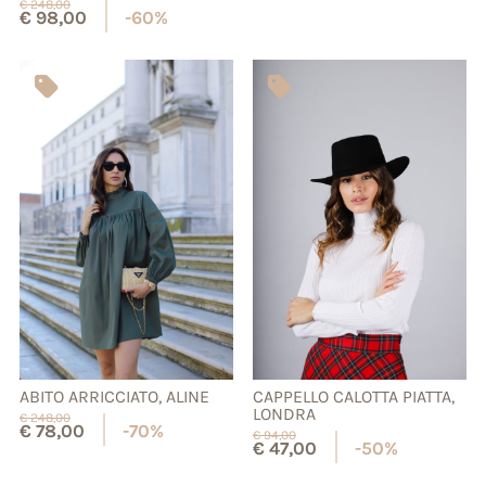
€
248,00
€
98,00
-60%
ABITO ARRICCIATO, ALINE
CAPPELLO CALOTTA PIATTA,
LONDRA
€
248,00
€
78,00
-70%
€
94,00
€
47,00
-50%