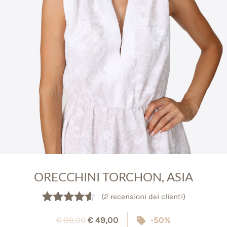
ORECCHINI TORCHON, ASIA
(
2
recensioni dei clienti)
2
Valutato
€
98,00
€
49,00
-50%
4.50
su 5