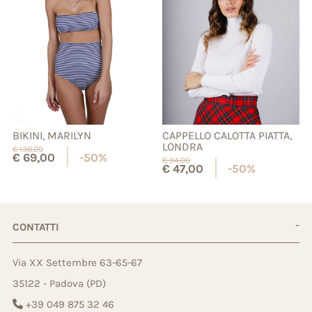
BIKINI, MARILYN
CAPPELLO CALOTTA PIATTA,
LONDRA
€
138,00
€
69,00
-50%
€
94,00
€
47,00
-50%
CONTATTI
Via XX Settembre 63-65-67
35122 - Padova (PD)
+39 049 875 32 46