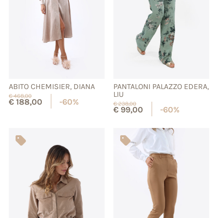
ABITO CHEMISIER, DIANA
PANTALONI PALAZZO EDERA,
LIU
€
468,00
€
188,00
-60%
€
238,00
€
99,00
-60%