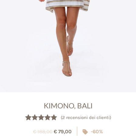
KIMONO, BALI
(
2
recensioni dei clienti)
Valutato
2
5.00
€
188,00
€
79,00
-60%
su 5 su