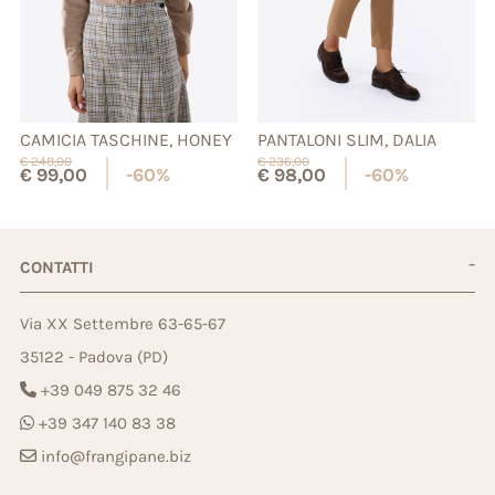
CAMICIA TASCHINE, HONEY
PANTALONI SLIM, DALIA
€
248,00
€
236,00
€
99,00
-60%
€
98,00
-60%
CONTATTI
Via XX Settembre 63-65-67
35122 - Padova (PD)
+39 049 875 32 46
+39 347 140 83 38
info@frangipane.biz