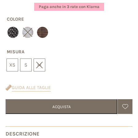
base di
Paga anche in 3 rate con Klarna
recensioni
COLORE
MISURA
XS
S
M
GUIDA ALLE TAGLIE
ACQUISTA
DESCRIZIONE