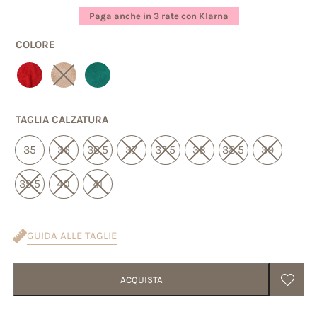
base di
Paga anche in 3 rate con Klarna
recensioni
COLORE
TAGLIA CALZATURA
35
36
36,5
37
37,5
38
38,5
39
39,5
40
41
GUIDA ALLE TAGLIE
ACQUISTA