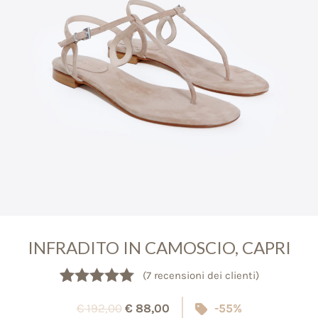
INFRADITO IN CAMOSCIO, CAPRI
(
7
recensioni dei clienti)
Valutato
7
5.00
€
192,00
€
88,00
-55%
su 5 su