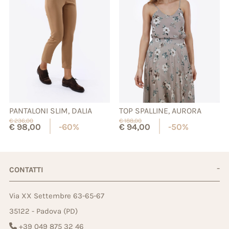
PANTALONI SLIM, DALIA
TOP SPALLINE, AURORA
€
236,00
€
188,00
€
98,00
-60%
€
94,00
-50%
CONTATTI
Via XX Settembre 63-65-67
35122 - Padova (PD)
+39 049 875 32 46