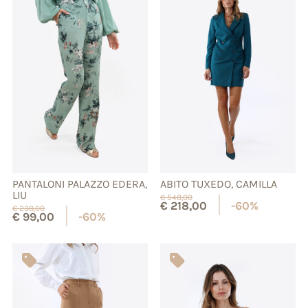
PANTALONI PALAZZO EDERA,
ABITO TUXEDO, CAMILLA
LIU
€
548,00
€
218,00
-60%
€
238,00
€
99,00
-60%