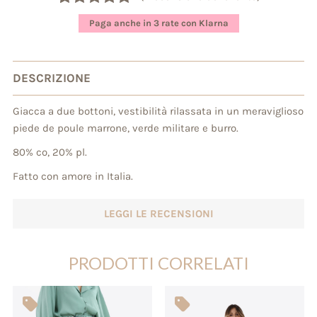
Valutato
1
5.00
Paga anche in 3 rate con Klarna
su 5 su
base di
recensioni
DESCRIZIONE
Giacca a due bottoni, vestibilità rilassata in un meraviglioso
piede de poule marrone, verde militare e burro.
80% co, 20% pl.
Fatto con amore in Italia.
LEGGI LE RECENSIONI
PRODOTTI CORRELATI