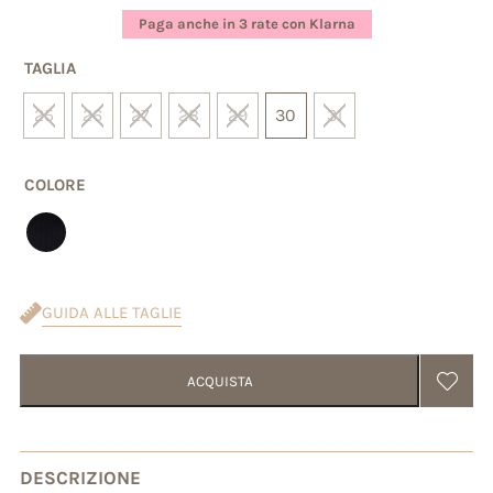
base di
Paga anche in 3 rate con Klarna
recensioni
TAGLIA
25
26
27
28
29
30
31
COLORE
GUIDA ALLE TAGLIE
ACQUISTA
DESCRIZIONE