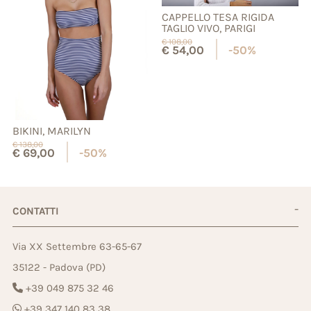
CAPPELLO TESA RIGIDA
TAGLIO VIVO, PARIGI
€
108,00
€
54,00
-50%
BIKINI, MARILYN
€
138,00
€
69,00
-50%
CONTATTI
Via XX Settembre 63-65-67
35122 - Padova (PD)
+39 049 875 32 46
+39 347 140 83 38