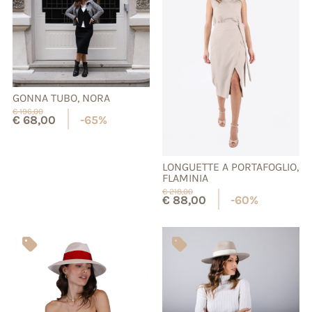
GONNA TUBO, NORA
€
196,00
€
68,00
-65%
LONGUETTE A PORTAFOGLIO,
FLAMINIA
€
218,00
€
88,00
-60%