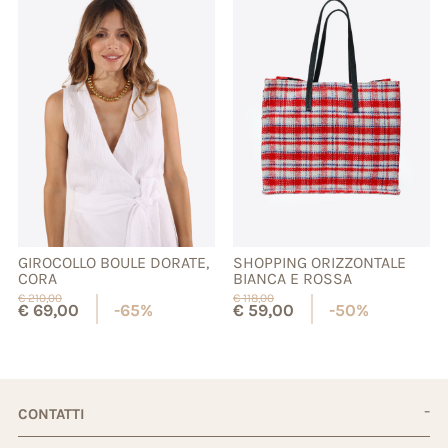
GIROCOLLO BOULE DORATE,
SHOPPING ORIZZONTALE
CORA
BIANCA E ROSSA
€
210,00
€
118,00
€
69,00
-65%
€
59,00
-50%
CONTATTI