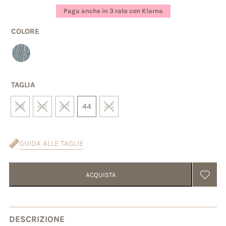
su base
Paga anche in 3 rate con Klarna
di
recensioni
COLORE
TAGLIA
38
40
42
44
46
GUIDA ALLE TAGLIE
ACQUISTA
DESCRIZIONE