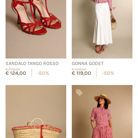
SANDALO TANGO ROSSO
GONNA GODET
€
248,00
€
238,00
€
124,00
-50%
€
119,00
-50%