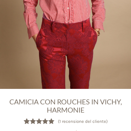
CAMICIA CON ROUCHES IN VICHY,
HARMONIE
(
1
recensione del cliente)
Valutato
1
5.00