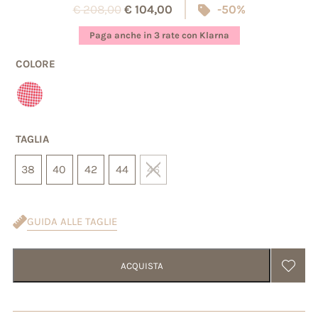
€
208,00
€
104,00
-50%
su 5 su
base di
Paga anche in 3 rate con Klarna
recensioni
COLORE
TAGLIA
38
40
42
44
46
GUIDA ALLE TAGLIE
ACQUISTA