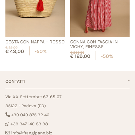
CESTA CON NAPPA – ROSSO
GONNA CON FASCIA IN
VICHY, FINESSE
€
86,00
€
43,00
-50%
€
258,00
€
129,00
-50%
CONTATTI
Via XX Settembre 63-65-67
35122 - Padova (PD)
+39 049 875 32 46
+39 347 140 83 38
info@frangipane.biz